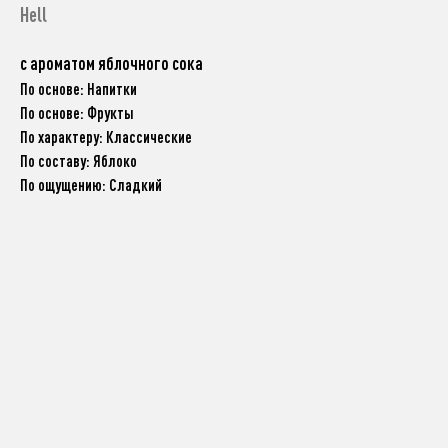
Hell
с ароматом яблочного сока
По основе: Напитки
По основе: Фрукты
По характеру: Классические
По составу: Яблоко
По ощущению: Сладкий